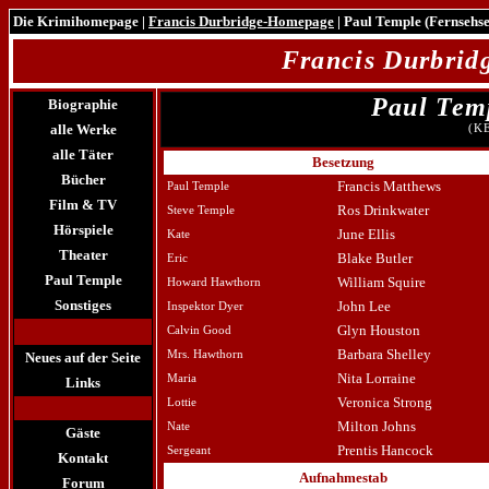
Die Krimihomepage
|
Francis Durbridge-Homepage
| Paul Temple (Fernsehse
Francis Durbri
Paul Tem
Biographie
alle Werke
(K
alle Täter
Besetzung
Bücher
Francis Matthews
Paul Temple
Film & TV
Ros Drinkwater
Steve Temple
Hörspiele
June Ellis
Kate
Theater
Blake Butler
Eric
Paul Temple
William Squire
Howard Hawthorn
Sonstiges
John Lee
Inspektor Dyer
Glyn Houston
Calvin Good
Barbara Shelley
Mrs. Hawthorn
Neues auf der Seite
Nita Lorraine
Maria
Links
Veronica Strong
Lottie
Milton Johns
Nate
Gäste
Prentis Hancock
Sergeant
Kontakt
Aufnahmestab
Forum