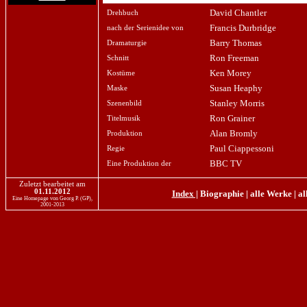
David Chantler
Drehbuch
Francis Durbridge
nach der Serienidee von
Barry Thomas
Dramaturgie
Ron Freeman
Schnitt
Ken Morey
Kostüme
Susan Heaphy
Maske
Stanley Morris
Szenenbild
Ron Grainer
Titelmusik
Alan Bromly
Produktion
Paul Ciappessoni
Regie
BBC TV
Eine Produktion der
Zuletzt bearbeitet am
01.11.2012
Index |
Biographie
|
alle Werke
|
al
Eine Homepage von Georg P. (GP),
2001-2013