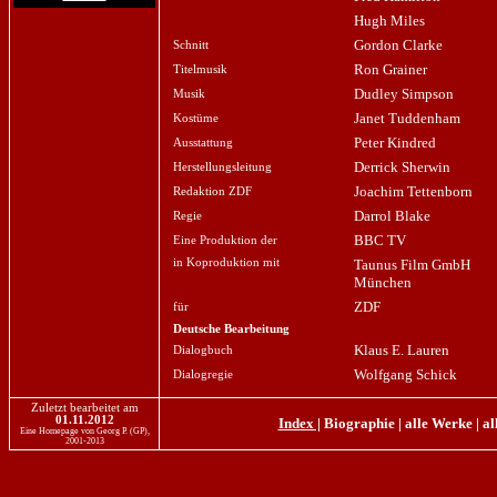
Hugh Miles
Gordon Clarke
Schnitt
Ron Grainer
Titelmusik
Dudley Simpson
Musik
Janet Tuddenham
Kostüme
Peter Kindred
Ausstattung
Derrick Sherwin
Herstellungsleitung
Joachim Tettenborn
Redaktion ZDF
Darrol Blake
Regie
BBC TV
Eine Produktion der
in Koproduktion mit
Taunus Film GmbH
München
ZDF
für
Deutsche Bearbeitung
Klaus E. Lauren
Dialogbuch
Wolfgang Schick
Dialogregie
Zuletzt bearbeitet am
01.11.2012
Index |
Biographie
|
alle Werke
|
al
Eine Homepage von Georg P. (GP),
2001-2013