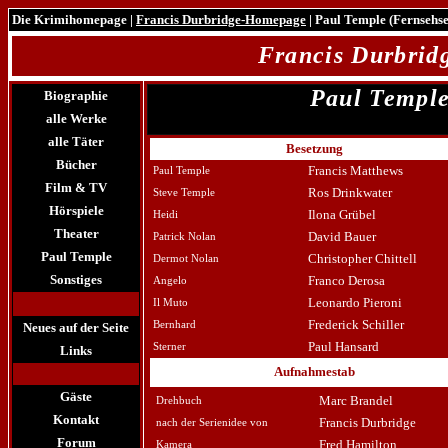
Die Krimihomepage
|
Francis Durbridge-Homepage
| Paul Temple (Fernsehs
Francis Durbri
Paul Templ
Biographie
alle Werke
alle Täter
Besetzung
Bücher
Francis Matthews
Paul Temple
Film & TV
Ros Drinkwater
Steve Temple
Hörspiele
Ilona Grübel
Heidi
Theater
David Bauer
Patrick Nolan
Paul Temple
Christopher Chittell
Dermot Nolan
Sonstiges
Franco Derosa
Angelo
Leonardo Pieroni
Il Muto
Frederick Schiller
Bernhard
Neues auf der Seite
Paul Hansard
Sterner
Links
Aufnahmestab
Gäste
Marc Brandel
Drehbuch
Kontakt
Francis Durbridge
nach der Serienidee von
Forum
Fred Hamilton
Kamera