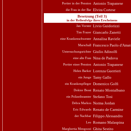
Antonio Trapanese
Portier in der Pension
Elvira Cortese
die Frau in der Bar
Besetzung (Teil 3)
in der Reihenfolge ihres Erscheinens
Livio Guidorizzi
Jan Vorster
Giancarlo Zanetti
Tim Frazer
Annalisa Raviele
eine Krankenschwester
Francesco Paolo d'Ama
Marschall
Giulio Adinolfi
Untersuchungsrichter
Nina de Padova
eine alte Frau
Antonio Trapanese
Portier einer Pension
Lorenza Guerrieri
Helen Barker
Tamy Gallo
ein Junge
Domenico Golfi
ein Krankenpfleger
Renato Montalbano
Doktor Bossi
Stefano Tosi
ein Polizeibeamter
Norma Jordan
Debra Markos
Renato de Carmine
Eric Edwards
Filippo Alessandro
der Nachbar
Romano Malaspina
Leo
Ghita Sestito
Marghertia Mengozzi