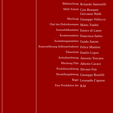
Bildmischung
Rolando Santorelli
MAZ-Schnitt
Ciro Bonante
Giovanni Naldi
Mischung
Giuseppe Vellecco
Chef des Elektrikerteams
Mario Traditi
Szenenbildassistenz
Enrico di Lauro
Kostümassistenz
Francesca Saitto
Ausstattungsassistenz
Guido Autore
Kameraführung Außenaufnahmen
Felice Martino
Filmschnitt
Emilio Lopez
Aufnahmeleitung
Antonio Toscano
Mischung Film
Alberto Cacace
Produktionsleitung
Silvano Fuà
Herstellungsleitung
Giuseppe Borrelli
Regie
Leonardo Caprese
Eine Produktion der
RAI