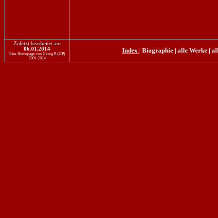
Zuletzt bearbeitet am
06.01.2014
Index |
Biographie
|
alle Werke
|
al
Eine Homepage von Georg P. (GP)
2001-2014