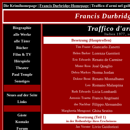
Die Krimihomepage
|
Francis Durbridge-Homepage
| Traffico d'armi nel gol
Francis Durbri
Traffico d'a
Biographie
alle Werke
Italien 1977, 
Besetzung (Hauptrollen)
alle Täter
Giancarlo Zanetti
Tim Frazer
Bücher
Lorenza Guerrieri
Helen Barker
Film & TV
Renato de Carmine
Eric Edwards
Hörspiele
José Quaglio
Mister Ross
Theater
Norma Jordan
Debra Markos
Paul Temple
Renato Montalbano
Doktor Bossi
Sonstiges
Romano Malaspina
Leo
Licia Lombardi
Ruth Edwards
Neues auf der Seite
Franco Angrisani
Antonio Traetta
Links
Filippo Alessandro
der Nachbar
Ghita Sestito
Marghertia Mengozzi
Gäste
Besetzung (Teil 1)
Kontakt
in der Reihenfolge ihres Erscheinens
Livio Guidorizzi
Jan Vorster
Forum