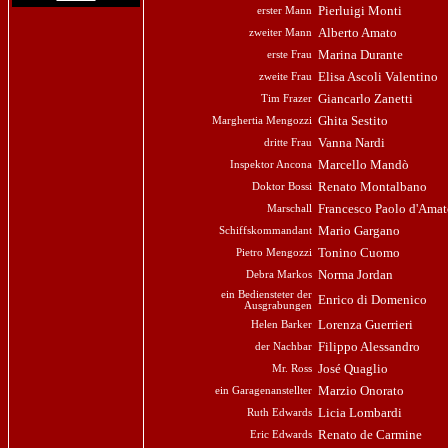
Pierluigi Monti
erster Mann
Alberto Amato
zweiter Mann
Marina Durante
erste Frau
Elisa Ascoli Valentino
zweite Frau
Giancarlo Zanetti
Tim Frazer
Ghita Sestito
Marghertia Mengozzi
Vanna Nardi
dritte Frau
Marcello Mandò
Inspektor Ancona
Renato Montalbano
Doktor Bossi
Francesco Paolo d'Ama
Marschall
Mario Gargano
Schiffskommandant
Tonino Cuomo
Pietro Mengozzi
Norma Jordan
Debra Markos
ein Bediensteter der
Enrico di Domenico
Ausgrabungen
Lorenza Guerrieri
Helen Barker
Filippo Alessandro
der Nachbar
José Quaglio
Mr. Ross
Marzio Onorato
ein Garagenanstellter
Licia Lombardi
Ruth Edwards
Renato de Carmine
Eric Edwards