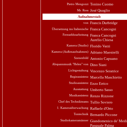
Tonino Cuomo
Pietro Mengozzi
José Quaglio
Mr. Ross
Aufnahmestab
Francis Durbridge
von
Franca Cancogni
Übersetzung ins Italienische
Fernsehbearbeitung
Franca Cancogni
Aurelio Chiesa
Kamera (Studio)
Florido Varzi
Kamera (Außenaufnahmen)
Adriano Maestrelli
Szenenbild
Antonio Capuano
Abspannmusik "Helen" von
Dino Siani
Lichtgestaltung
Vincenzo Seratrice
Regieassistenz
Marcella Maschietto
Studioassistenz
Enzo Errico
Ausstattung
Umberto Sasso
Musikassistenz
Renzo Rizzone
Chef des Technikteams
Tullio Soviero
1. Kameraüberwachung
Raffaele d'Orto
Tontechnik
Bernardo Piccone
Studiokameramänner
Giandomenico de' Medi
Pasquale Palma