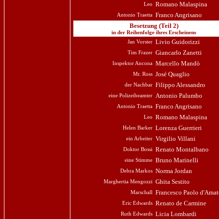
Romano Malaspina
Leo
Franco Angrisano
Antonio Traetta
Besetzung (Teil 2)
in der Reihenfolge ihres Erscheinens
Livio Guidorizzi
Jan Vorster
Giancarlo Zanetti
Tim Frazer
Marcello Mandò
Inspektor Ancona
José Quaglio
Mr. Ross
Filippo Alessandro
der Nachbar
Antonio Palumbo
eine Polizeibeamter
Franco Angrisano
Antonio Traetta
Romano Malaspina
Leo
Lorenza Guerrieri
Helen Barker
Virgilio Villani
ein Arbeiter
Renato Montalbano
Doktor Bossi
Bruno Marinelli
eine Stimme
Norma Jordan
Debra Markos
Ghita Sestito
Marghertia Mengozzi
Francesco Paolo d'Ama
Marschall
Renato de Carmine
Eric Edwards
Licia Lombardi
Ruth Edwards